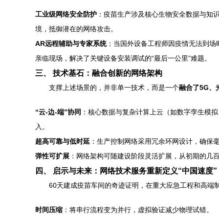
工业级网络安全防护
：疫苗生产涉及核心生物安全数据与知
境，抵御潜在的网络攻击。
AR远程辅助与专家系统
：当国外设备工程师因疫情无法到场
亲临现场，解决了关键设备安装调试的“最后一公里”难题。
三、 技术基石：融合创新的网络架构
支撑上述场景的，并非单一技术，而是一个
融合了5G
“云-边-端”协同
：核心数据与复杂计算上云（如数字孪生模拟
入。
超高可靠与低时延
：生产控制网络采用冗余环网设计，确保
弹性可扩展
：网络架构可随建设阶段灵活扩展，从初期的几
四、 启示与未来：网络技术服务重新定义“中国速度”
60天建成疫苗车间的奇迹证明，在重大应急工程和高端
时间压缩
：将串行流程变为并行，虚拟验证减少物理试错。