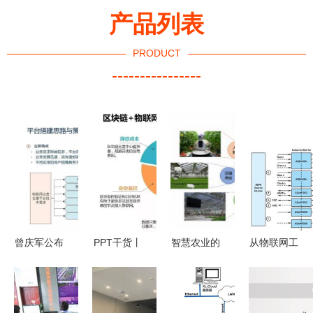
产品列表
PRODUCT
----------------
曾庆军公布
PPT干货丨
智慧农业的
从物联网工
中国广电物
区块链在物
切入点 数
厂到手术室
联网规划
联网中的应
据网络技术
如何设计更
物联网成为
用
与物联网应
好的通信系