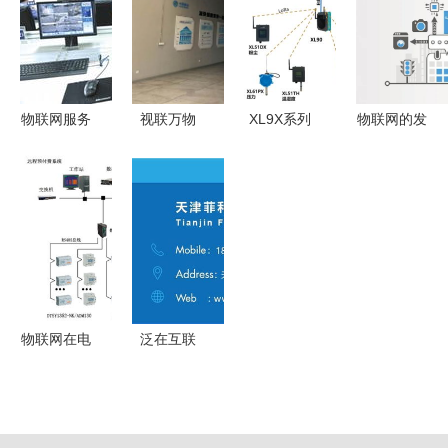
广电新增长
用服务
统与网络技
点
术服务
物联网服务
视联万物
XL9X系列
物联网的发
天府新区
实测中移物
物联网关选
展历史与网
14块监控屏
联网6.6亿
型及应用指
络技术服务
后交警遥控
张卡的智能
南
的演变
治堵
服务基地
——万物互
联从这里启
航
物联网在电
泛在互联
力设备管理
未来十年物
中的应用与
联网技术重
深度探讨
塑全球网络